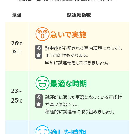
気温
試運転指数
急いで実施
26
℃
参
熱中症が心配される室内環境になってし
以上
考
まう可能性もあります。
早めに試運転をしておきましょう。
最適な時期
23
～
参
試運転に適した室温になっている可能性
25
℃
考
が高い気温です。
積極的に試運転に取り組みましょう。
適した時期