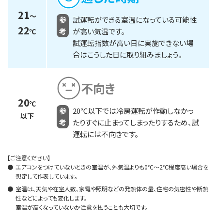
21
～
参
試運転ができる室温になっている可能性
22
考
が高い気温です。
℃
試運転指数が高い日に実施できない場
合はこうした日に取り組みましょう。
不向き
20
℃
参
20℃以下では冷房運転が作動しなかっ
以下
考
たりすぐに止まってしまったりするため、試
運転には不向きです。
【ご注意ください】
●
エアコンをつけていないときの室温が、外気温よりも0℃～2℃程度高い場合を
想定して作表しています。
●
室温は、天気や在室人数、家電や照明などの発熱体の量、住宅の気密性や断熱
性などによっても変化します。
室温が高くなっていないか注意を払うことも大切です。