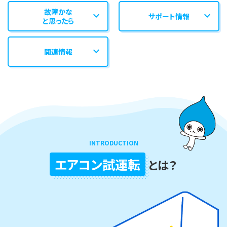
故障かな
expand_more
expand_more
サポート情報
と思ったら
expand_more
関連情報
INTRODUCTION
エアコン試運転
とは？