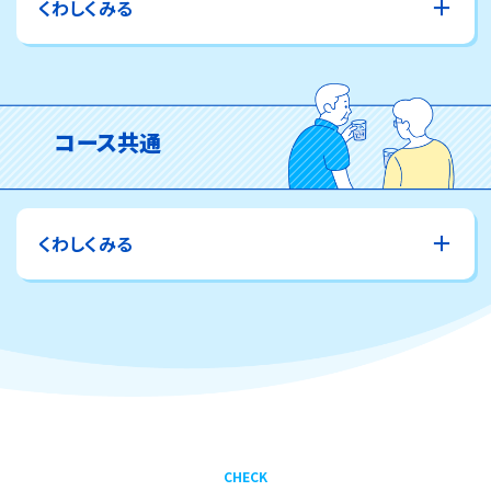
くわしくみる
さらに30 分程度（目安）運転し、室内機から水漏れが
ないかご確認ください。
コース共通
室内ユニットの下に、電気製品や家財などを
置かないようにしてください。
（水滴滴下による汚損や故障のリスク回避のた
くわしくみる
め。）
なぜ最低温度で10分運転するの？
試運転では連続運転させるための条件として、室温より低い
状態に設定する必要があります。
また、万が一エアコンに異常があった場合には、異常検知す
るまでに必要な時間となります。
CHECK