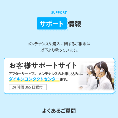
は、運転停止後に自動で送風運転を行い、内部を乾燥させ
てカビの発生を抑えます。詳しくは以下サイトもご覧くださ
SUPPORT
い。
サポート
情報
内部クリーン運転機能
メンテナンスや購入に関するご相談は
以下より承っています。
よくあるご質問