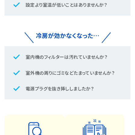
エラーコード確認
check
「30分も待てない」という場合は切タイマーを
設定より室温が低いことはありませんか？
有効活用してください。
お客様相談窓口
冷房が効かなくなった…
異臭や異音がしないかご確認ください。
check
室内機のフィルターは汚れていませんか？
check
室外機の周りにゴミなどたまっていませんか？
check
電源プラグを抜き挿ししましたか？
異臭や異音がした場合