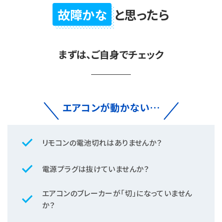
冷風がきちんと出ているか、異常を示すランプが点滅
故障かな
と思ったら
していないかご確認ください。
なぜ30分運転するの？
まずは、ご自身でチェック
エアコンが動かない…
ルームエアコンAIチャット
室外機の圧縮機（体でいえば心臓部）が運転し、室内機の熱
check
リモコンの電池切れはありませんか？
交換器が冷却するまで確認が必要だからです。
室内機の吹出口周辺から水漏れが無いか、屋外へのドレン
運転ランプが点滅したら？
check
電源プラグは抜けていませんか？
配管から水が出たか、確認できれば安心です。
異常停止している可能性があります。
室温や湿度にもよりますが、この水（結露水）が出るまでお
リモコンでエラーコードをご確認いただき、お買い上げの販
エアコンのブレーカーが「切」になっていません
check
およそ30分程度必要です。
売店またはお客様相談窓口にご連絡ください。
か？