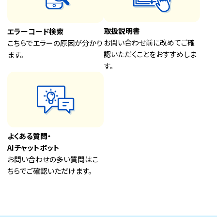
においや音の種類によりさまざまな要因が考えられます。
AI故障診断サイトで原因をご紹介していますのでご確認くだ
さい。
取扱説明書
エラーコード検索
お問い合わせ前に改めてご確
こちらでエラーの原因が分かり
AI故障診断サイト
認いただくことをおすすめしま
ます。
動画でサポート（運転中の音）
す。
エアフィルターや熱交換器の汚れが過多（目
詰まりがひどいレベル）となっている場合、空
気の通りが悪くなることで振動が発生し、異音
に至るケースもあります。ぜひチェックをお願
よくある質問・
いします。
AIチャットボット
お問い合わせの多い質問はこ
ちらでご確認いただけます。
エアコンの機能を賢く使って簡単・手軽にニオイ対策！
冷房・除湿運転した後、カビ菌の発生を抑えるために、1時
間ほど送風運転して、エアコン内部を乾燥させるようにしま
しょう。「内部クリーン運転機能」が搭載されている製品で