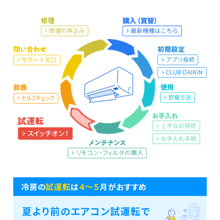
。
冷房の
試運転
は
４〜５
月がおすすめ
夏より前のエアコン試運転で