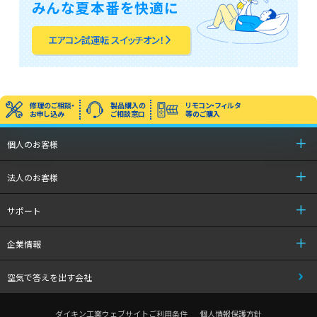
みんな夏本番を快適に
エアコン試運転 スイッチオン！
arrow_forward_ios
修理のご相談・
製品購入の
リモコン・フィルタ
お申し込み
ご相談窓口
等のご購入
個人のお客様
法人のお客様
サポート
企業情報
空気で答えを出す会社
ダイキン工業ウェブサイトご利用条件
個人情報保護方針